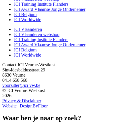
JCI Training Institute Flanders
JCI Award Vlaamse Jonge Ondernemer
JCI Belgium
JCI Worldwide
JCI Vlaanderen
JCI Vlaanderen webshop
JCI Training Institute Flanders
JCI Award Vlaamse Jonge Ondernemer
JCI Belgium
JCI Worldwide
Contact JCI Veurne-Westkust
Sint-Idesbaldusstraat 29
8630 Veurne
0414.658.568
voorzitter@jci-vw.be
© JCI Veurne-Westkust
2026
Privacy & Disclaimer
Website | DesignByFloor
Waar ben je naar op zoek?